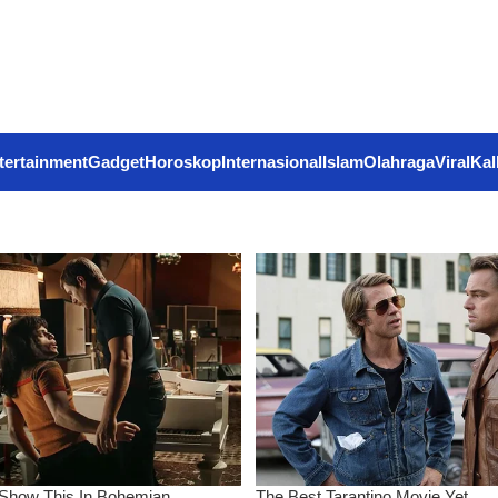
tertainment
Gadget
Horoskop
Internasional
Islam
Olahraga
Viral
Kal