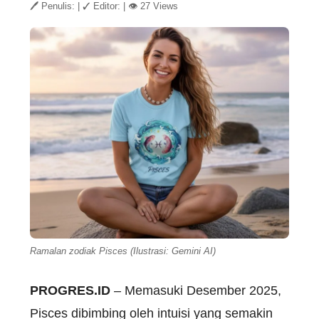
🖊 Penulis:
|
✓ Editor:
|
👁 27 Views
Ramalan zodiak Pisces (Ilustrasi: Gemini AI)
PROGRES.ID
– Memasuki Desember 2025,
Pisces dibimbing oleh intuisi yang semakin