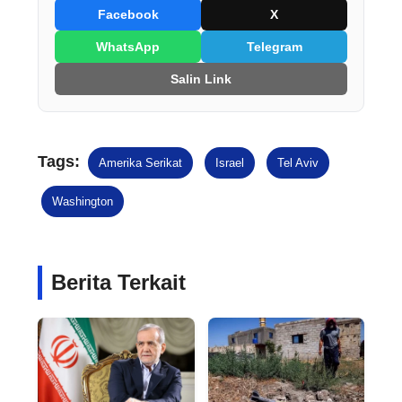
Facebook
X
WhatsApp
Telegram
Salin Link
Tags:
Amerika Serikat
Israel
Tel Aviv
Washington
Berita Terkait