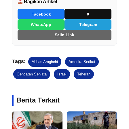
Bagikan Artikel
Facebook
X
WhatsApp
Telegram
Salin Link
Tags:
Abbas Araghchi
Amerika Serikat
Gencatan Senjata
Israel
Teheran
Berita Terkait