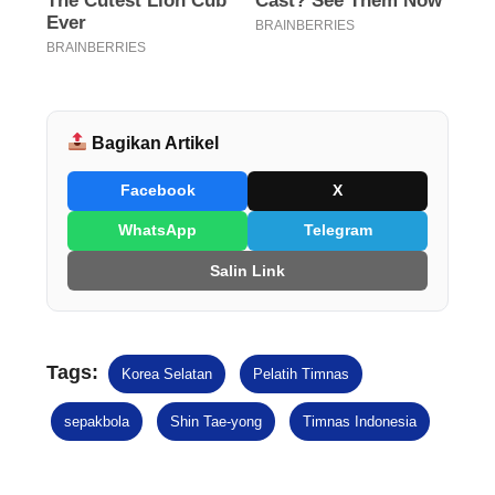
Bagikan Artikel
Facebook
X
WhatsApp
Telegram
Salin Link
Tags:
Korea Selatan
Pelatih Timnas
sepakbola
Shin Tae-yong
Timnas Indonesia