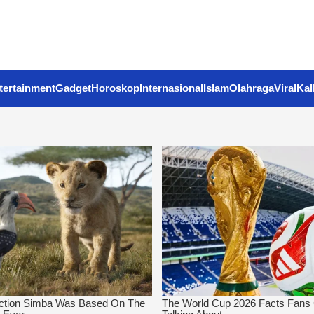
tertainment
Gadget
Horoskop
Internasional
Islam
Olahraga
Viral
Kal