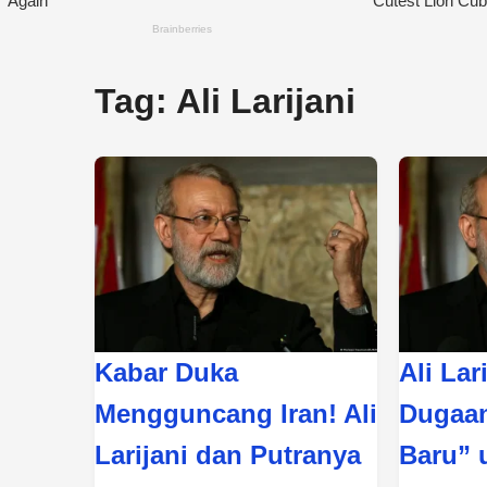
Tag:
Ali Larijani
Kabar Duka
Ali Lar
Mengguncang Iran! Ali
Dugaan
Larijani dan Putranya
Baru” 