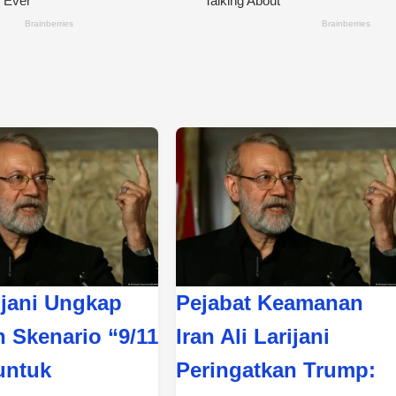
ijani Ungkap
Pejabat Keamanan
 Skenario “9/11
Iran Ali Larijani
untuk
Peringatkan Trump: