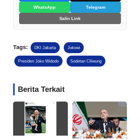
WhatsApp
Telegram
Salin Link
Tags:
DKI Jakarta
Jokowi
Presiden Joko Widodo
Sodetan Ciliwung
Berita Terkait