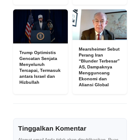
Mearsheimer Sebut
Trump Optimistis
Perang Iran
Gencatan Senjata
“Blunder Terbesar”
Menyeluruh
AS, Dampaknya
Tercapai, Termasuk
Mengguncang
antara Israel dan
Ekonomi dan
Hizbullah
Aliansi Global
Tinggalkan Komentar
Alamat email Anda tidak akan dipublikasikan.
Ruas