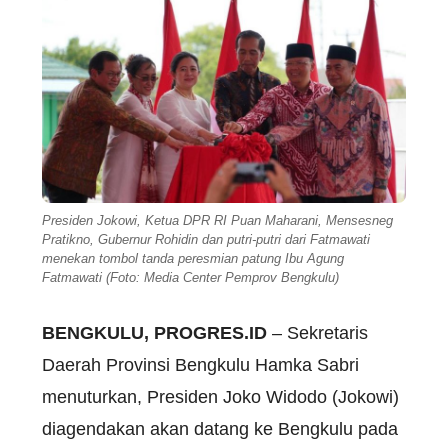
Presiden Jokowi, Ketua DPR RI Puan Maharani, Mensesneg
Pratikno, Gubernur Rohidin dan putri-putri dari Fatmawati
menekan tombol tanda peresmian patung Ibu Agung
Fatmawati (Foto: Media Center Pemprov Bengkulu)
BENGKULU, PROGRES.ID
– Sekretaris
Daerah Provinsi Bengkulu Hamka Sabri
menuturkan, Presiden Joko Widodo (Jokowi)
diagendakan akan datang ke Bengkulu pada