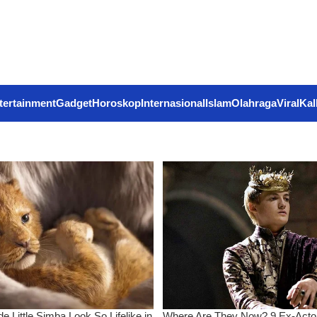
tertainment
Gadget
Horoskop
Internasional
Islam
Olahraga
Viral
Kal