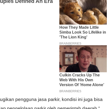
rugikan pengguna jasa parkir, kondisi ini juga bisa
p pengelolaan parkir oleh pemerintah daerah,”