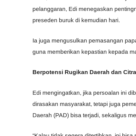
pelanggaran, Edi menegaskan pentingn
preseden buruk di kemudian hari.
Ia juga mengusulkan pemasangan papan in
guna memberikan kepastian kepada mas
Berpotensi Rugikan Daerah dan Citra
Edi mengingatkan, jika persoalan ini di
dirasakan masyarakat, tetapi juga pem
Daerah (PAD) bisa terjadi, sekaligus m
“Kalau tidak segera ditertibkan, ini b