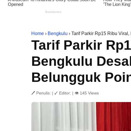
Home
›
Bengkulu
› Tarif Parkir Rp15 Ribu Vira
Tarif Parkir Rp
Bengkulu Desak
Belungguk Poi
🖊 Penulis:
|
✓ Editor:
|
👁 145 Views