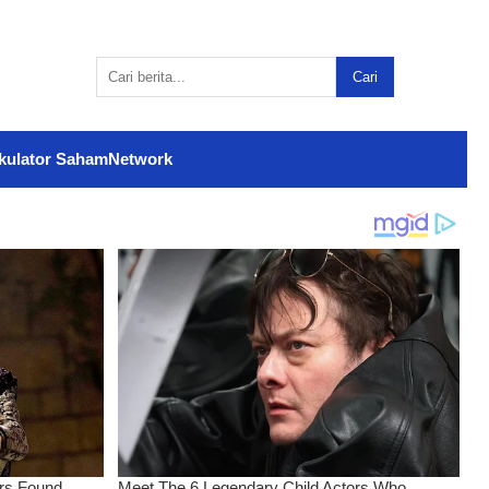
Cari
kulator Saham
Network