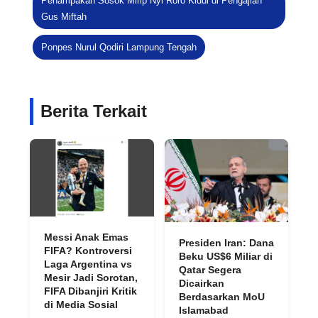
Penampakan Sosok Mirip Nyi Roro Kidul di Pengajian
Gus Miftah
Ponpes Nurul Qodiri Lampung Tengah
Berita Terkait
Messi Anak Emas
Presiden Iran: Dana
FIFA? Kontroversi
Beku US$6 Miliar di
Laga Argentina vs
Qatar Segera
Mesir Jadi Sorotan,
Dicairkan
FIFA Dibanjiri Kritik
Berdasarkan MoU
di Media Sosial
Islamabad