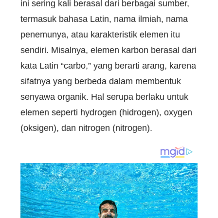
ini sering kali berasal dari berbagai sumber,
termasuk bahasa Latin, nama ilmiah, nama
penemunya, atau karakteristik elemen itu
sendiri. Misalnya, elemen karbon berasal dari
kata Latin “carbo,” yang berarti arang, karena
sifatnya yang berbeda dalam membentuk
senyawa organik. Hal serupa berlaku untuk
elemen seperti hydrogen (hidrogen), oxygen
(oksigen), dan nitrogen (nitrogen).