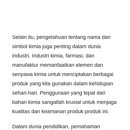
Selain itu, pengetahuan tentang nama dan
simbol kimia juga penting dalam dunia
industri. Industri kimia, farmasi, dan
manufaktur memanfaatkan elemen dan
senyawa kimia untuk menciptakan berbagai
produk yang kita gunakan dalam kehidupan
sehari-hari. Penggunaan yang tepat dari
bahan kimia sangatlah krusial untuk menjaga
kualitas dan keamanan produk-produk ini.
Dalam dunia pendidikan, pemahaman