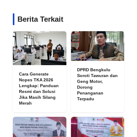
Berita Terkait
DPRD Bengkulu
Cara Generate
Soroti Tawuran dan
Nopes TKA 2026
Geng Motor,
Lengkap: Panduan
Dorong
Resmi dan Solusi
Penanganan
Jika Masih Silang
Terpadu
Merah