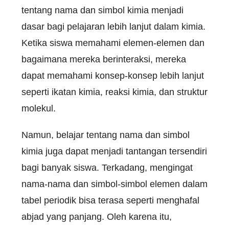
tentang nama dan simbol kimia menjadi
dasar bagi pelajaran lebih lanjut dalam kimia.
Ketika siswa memahami elemen-elemen dan
bagaimana mereka berinteraksi, mereka
dapat memahami konsep-konsep lebih lanjut
seperti ikatan kimia, reaksi kimia, dan struktur
molekul.
Namun, belajar tentang nama dan simbol
kimia juga dapat menjadi tantangan tersendiri
bagi banyak siswa. Terkadang, mengingat
nama-nama dan simbol-simbol elemen dalam
tabel periodik bisa terasa seperti menghafal
abjad yang panjang. Oleh karena itu,