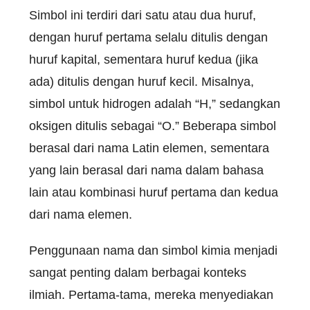
Simbol ini terdiri dari satu atau dua huruf,
dengan huruf pertama selalu ditulis dengan
huruf kapital, sementara huruf kedua (jika
ada) ditulis dengan huruf kecil. Misalnya,
simbol untuk hidrogen adalah “H,” sedangkan
oksigen ditulis sebagai “O.” Beberapa simbol
berasal dari nama Latin elemen, sementara
yang lain berasal dari nama dalam bahasa
lain atau kombinasi huruf pertama dan kedua
dari nama elemen.
Penggunaan nama dan simbol kimia menjadi
sangat penting dalam berbagai konteks
ilmiah. Pertama-tama, mereka menyediakan