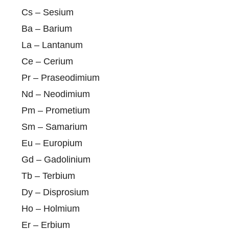
Cs – Sesium
Ba – Barium
La – Lantanum
Ce – Cerium
Pr – Praseodimium
Nd – Neodimium
Pm – Prometium
Sm – Samarium
Eu – Europium
Gd – Gadolinium
Tb – Terbium
Dy – Disprosium
Ho – Holmium
Er – Erbium