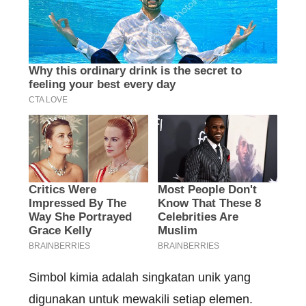
Simbol kimia adalah singkatan unik yang
digunakan untuk mewakili setiap elemen.