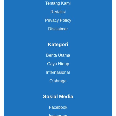
Tentang Kami
Redaksi
Privacy Policy
Disclaimer
Kategori
Berita Utama
Gaya Hidup
Internasional
Olahraga
Sosial Media
Facebook
Instagram