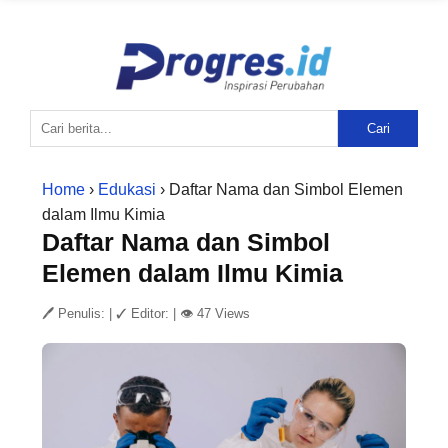
Cari
Home
›
Edukasi
› Daftar Nama dan Simbol Elemen
dalam Ilmu Kimia
Daftar Nama dan Simbol
Elemen dalam Ilmu Kimia
🖊 Penulis:
|
✓ Editor:
|
👁 47 Views