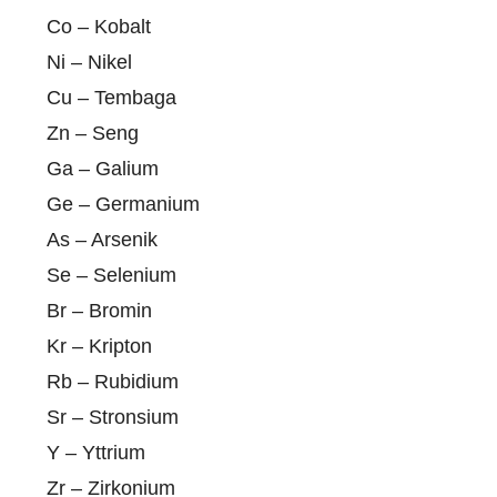
Co – Kobalt
Ni – Nikel
Cu – Tembaga
Zn – Seng
Ga – Galium
Ge – Germanium
As – Arsenik
Se – Selenium
Br – Bromin
Kr – Kripton
Rb – Rubidium
Sr – Stronsium
Y – Yttrium
Zr – Zirkonium