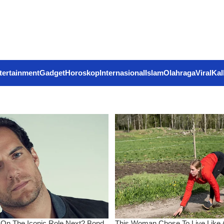
tertainment
Gadget
Horoskop
Internasional
Islam
Olahraga
Viral
Kal