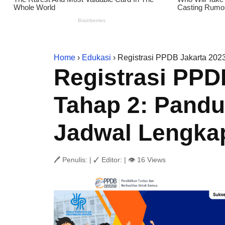
Home
›
Edukasi
› Registrasi PPDB Jakarta 2023
Registrasi PPD
Tahap 2: Pandua
Jadwal Lengka
🖊 Penulis:
|
✓ Editor:
|
👁 16 Views