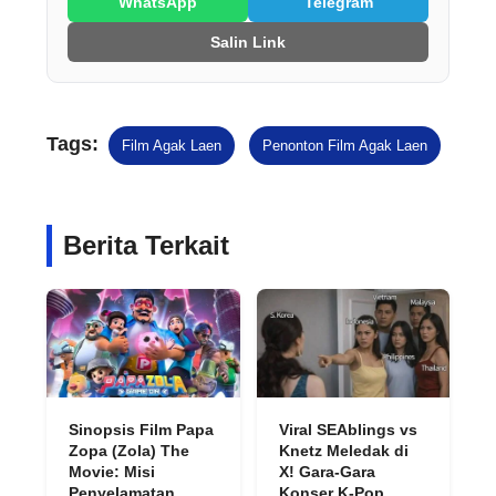
WhatsApp
Telegram
Salin Link
Tags:
Film Agak Laen
Penonton Film Agak Laen
Berita Terkait
Sinopsis Film Papa
Viral SEAblings vs
Zopa (Zola) The
Knetz Meledak di
Movie: Misi
X! Gara-Gara
Penyelamatan
Konser K-Pop,