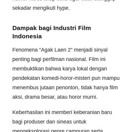
sekadar
mengikuti
hype.
Dampak
bagi
Industri
Film
Indonesia
Fenomena
“
Agak
Laen
2”
menjadi
sinyal
penting
bagi
perfilman
nasional
. Film
ini
membuktikan
bahwa
karya
lokal
dengan
pendekatan
komedi-horor-misteri
pun
mampu
menembus
jutaan
penonton
,
tidak
hanya
film
aksi
, drama
besar
,
atau
horor
murni
.
Keberhasilan
ini
memberi
keberanian
baru
bagi
produser
dan
sineas
untuk
mengeksplorasi
genre
campuran
serta