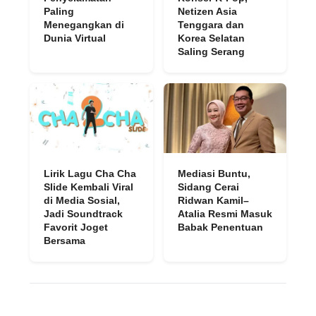
Paling
Netizen Asia
Menegangkan di
Tenggara dan
Dunia Virtual
Korea Selatan
Saling Serang
Lirik Lagu Cha Cha
Mediasi Buntu,
Slide Kembali Viral
Sidang Cerai
di Media Sosial,
Ridwan Kamil–
Jadi Soundtrack
Atalia Resmi Masuk
Favorit Joget
Babak Penentuan
Bersama