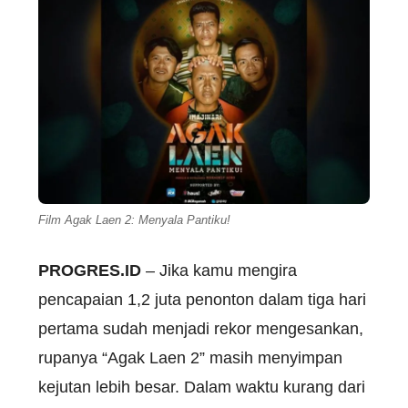
Film Agak Laen 2: Menyala Pantiku!
PROGRES.ID
–
Jika
kamu
mengira
pencapaian
1,2
juta
penonton
dalam
tiga
hari
pertama
sudah
menjadi
rekor
mengesankan
,
rupanya
“
Agak
Laen
2”
masih
menyimpan
kejutan
lebih
besar
.
Dalam
waktu
kurang
dari