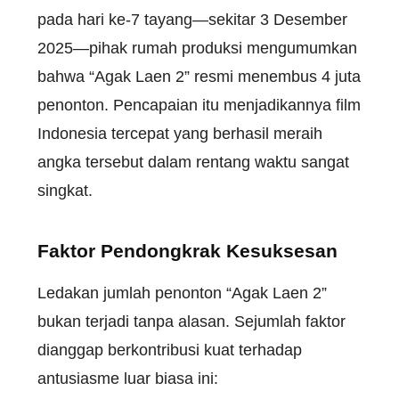
pada
hari
ke-7
tayang
—
sekitar
3
Desember
2025—
pihak
rumah
produksi
mengumumkan
bahwa
“
Agak
Laen
2”
resmi
menembus
4
juta
penonton
.
Pencapaian
itu
menjadikannya
film
Indonesia
tercepat
yang
berhasil
meraih
angka
tersebut
dalam
rentang
waktu
sangat
singkat
.
Faktor
Pendongkrak
Kesuksesan
Ledakan
jumlah
penonton
“
Agak
Laen
2”
bukan
terjadi
tanpa
alasan
.
Sejumlah
faktor
dianggap
berkontribusi
kuat
terhadap
antusiasme
luar
biasa
ini
: