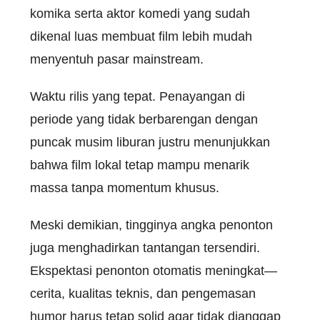
komika
serta
aktor
komedi
yang
sudah
dikenal
luas
membuat
film
lebih
mudah
menyentuh
pasar mainstream.
Waktu
rilis
yang
tepat
.
Penayangan
di
periode
yang
tidak
berbarengan
dengan
puncak
musim
liburan
justru
menunjukkan
bahwa
film
lokal
tetap
mampu
menarik
massa
tanpa
momentum
khusus
.
Meski
demikian
,
tingginya
angka
penonton
juga
menghadirkan
tantangan
tersendiri
.
Ekspektasi
penonton
otomatis
meningkat
—
cerita
,
kualitas
teknis
, dan
pengemasan
humor
harus
tetap
solid agar
tidak
dianggap