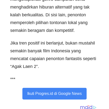
menghadirkan
hiburan
alternatif
yang
tak
kalah
berkualitas
. Di
sisi
lain,
penonton
memperoleh
pilihan
tontonan
lokal
yang
semakin
beragam
dan
kompetitif
.
Jika
tren
positif
ini
berlanjut
,
bukan
mustahil
semakin
banyak
film Indonesia yang
mencatat
capaian
penonton
fantastis
seperti
“
Agak
Laen
2”.
***
Ikuti Progres.id di Google News