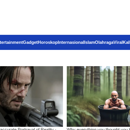
tertainment
Gadget
Horoskop
Internasional
Islam
Olahraga
Viral
Kal