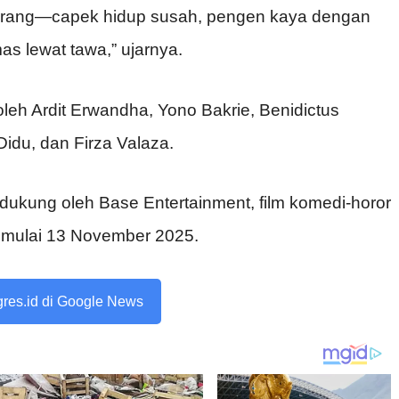
ak orang—capek hidup susah, pengen kaya dengan
as lewat tawa,” ujarnya.
leh Ardit Erwandha, Yono Bakrie, Benidictus
Didu, dan Firza Valaza.
dukung oleh Base Entertainment, film komedi-horor
p mulai 13 November 2025.
ogres.id di Google News