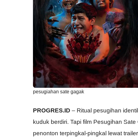
pesugiahan sate gagak
PROGRES.ID
–
Ritual pesugihan iden
kuduk berdiri. Tapi film Pesugihan Sat
penonton terpingkal-pingkal lewat tra