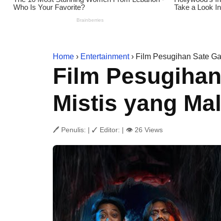
Home
›
Entertainment
› Film Pesugihan Sate Gag
Film Pesugihan
Mistis yang Ma
🖊 Penulis:
|
✓ Editor:
|
👁 26 Views