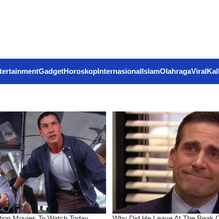
tertainment
Gadget
Horoskop
Internasional
Islam
Olahraga
Viral
Kal