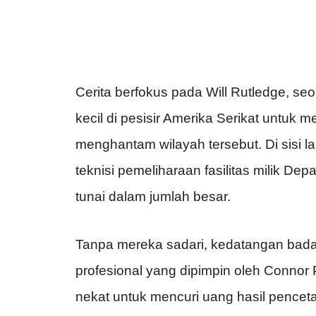
Cerita
berfokus
pada Will Rutledge,
seo
kecil
di
pesisir
Amerika
Serikat
untuk
me
menghantam
wilayah
tersebut
. Di
sisi
la
teknisi
pemeliharaan
fasilitas
milik
Depa
tunai
dalam
jumlah
besar
.
Tanpa
mereka
sadari
,
kedatangan
bada
profesional
yang
dipimpin
oleh Connor 
nekat
untuk
mencuri
uang
hasil
pencet