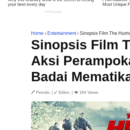
Home
›
Entertainment
› Sinopsis Film The Hurr
Sinopsis Film T
Aksi Perampoka
Badai Mematik
🖊 Penulis:
|
✓ Editor:
|
👁 184 Views