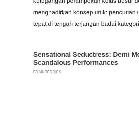
ketegangan
perampokan
kelas
besar
d
menghadirkan
konsep
unik
:
pencurian
tepat
di
tengah
terjangan
badai
kategori