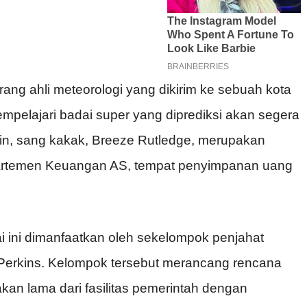
rang
ahli
meteorologi
yang
dikirim
ke
sebuah
kota
mpelajari
badai
super yang
diprediksi
akan
segera
in, sang
kakak
, Breeze Rutledge,
merupakan
rtemen
Keuangan
AS,
tempat
penyimpanan
uang
i
ini
dimanfaatkan
oleh
sekelompok
penjahat
Perkins.
Kelompok
tersebut
merancang
rencana
akan
lama
dari
fasilitas
pemerintah
dengan