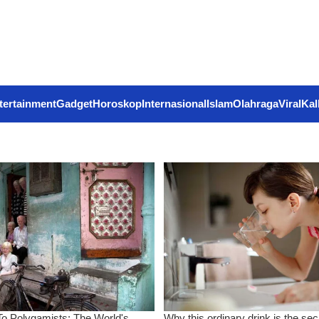
tertainment
Gadget
Horoskop
Internasional
Islam
Olahraga
Viral
Kal