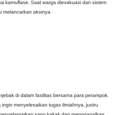
ai
kamuflase
.
Saat
warga
dievakuasi
dan
sistem
i
melancarkan
aksinya
.
erjebak
di
dalam
fasilitas
bersama
para
perampok
.
a
ingin
menyelesaikan
tugas
ilmiahnya
,
justru
menyelamatkan
sang
kakak
dan
menggagalkan