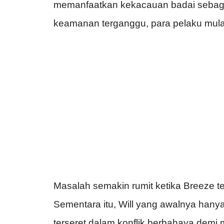
memanfaatkan
kekacauan
badai
sebag
keamanan
terganggu
, para
pelaku
mula
Masalah
semakin
rumit
ketika
Breeze
t
Sementara
itu
, Will yang
awalnya
hany
terseret
dalam
konflik
berbahaya
demi