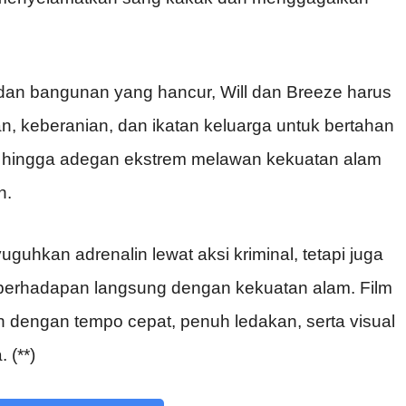
 dan
bangunan
yang
hancur
, Will dan Breeze
harus
an
,
keberanian
, dan
ikatan
keluarga
untuk
bertahan
,
hingga
adegan
ekstrem
melawan
kekuatan
alam
n
.
uguhkan
adrenalin
lewat
aksi
kriminal
,
tetapi
juga
berhadapan
langsung
dengan
kekuatan
alam
. Film
n
dengan
tempo
cepat
,
penuh
ledakan
,
serta
visual
a
. (**)