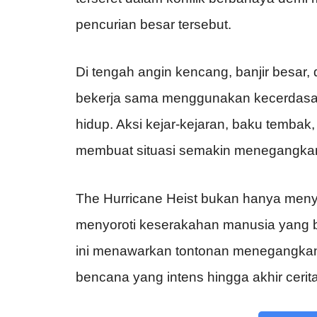
pencurian
besar
tersebut
.
Di
tengah
angin
kencang
,
banjir
besar
,
bekerja
sama
menggunakan
kecerdas
hidup
.
Aksi
kejar-kejaran
,
baku
tembak
membuat
situasi
semakin
menegangka
The Hurricane Heist
bukan
hanya
meny
menyoroti
keserakahan
manusia
yang
ini
menawarkan
tontonan
menegangka
bencana
yang
intens
hingga
akhir
cerit