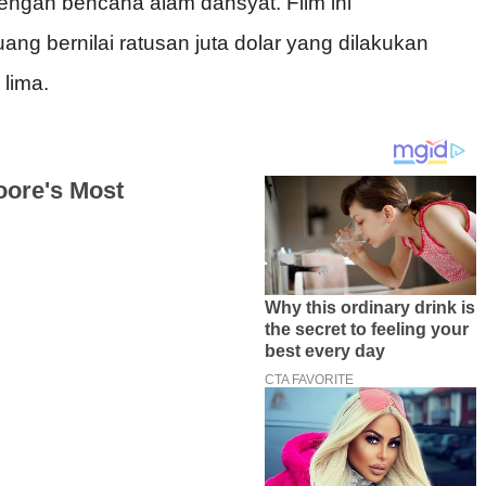
engan
bencana
alam
dahsyat
. Film
ini
uang
bernilai
ratusan
juta
dolar
yang
dilakukan
lima.