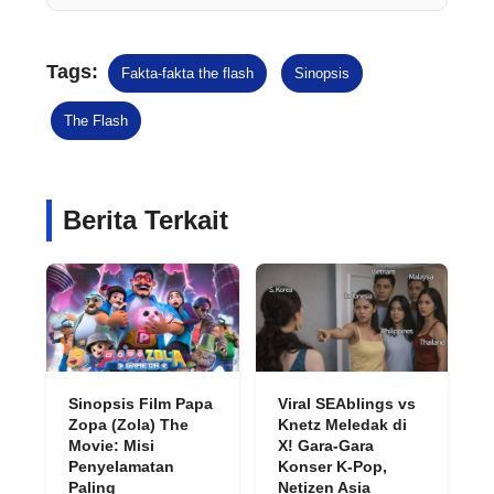
Tags:
Fakta-fakta the flash
Sinopsis
The Flash
Berita Terkait
Sinopsis Film Papa
Viral SEAblings vs
Zopa (Zola) The
Knetz Meledak di
Movie: Misi
X! Gara-Gara
Penyelamatan
Konser K-Pop,
Paling
Netizen Asia