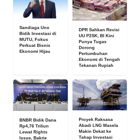
Sandiaga Uno
DPR Sahkan Revisi
Bidik Investasi di
UU P2SK, BI Kini
MUTU, Fokus
Punya Tugas
Perkuat Bisnis
Dorong
Ekonomi Hijau
Pertumbuhan
Ekonomi di Tengah
Tekanan Rupiah
Proyek Raksasa
BNBR Bidik Dana
Abadi LNG Masela
Rp4,76 Triliun
Makin Dekat ke
Lewat Rights
Tahap Investasi
Issue, Bakrie