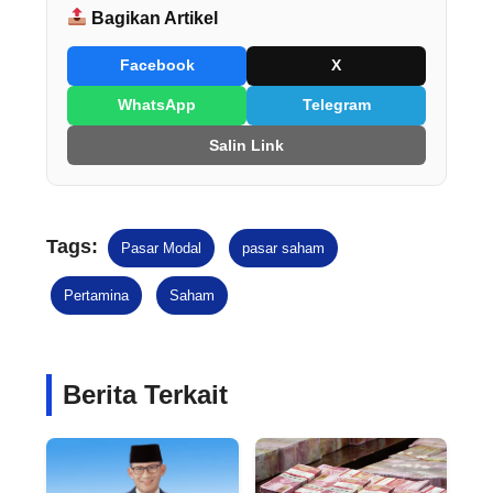
Bagikan Artikel
Facebook
X
WhatsApp
Telegram
Salin Link
Tags:
Pasar Modal
pasar saham
Pertamina
Saham
Berita Terkait