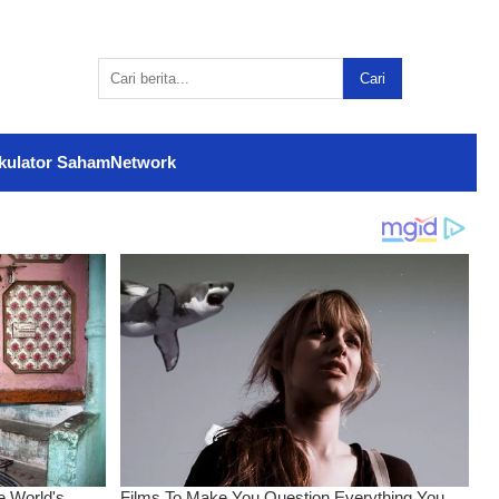
Cari
kulator Saham
Network