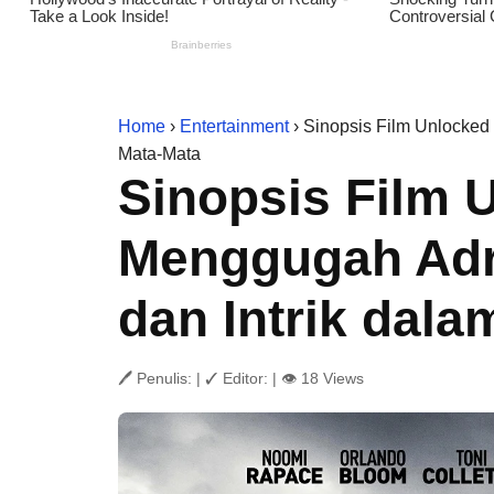
Home
›
Entertainment
› Sinopsis Film Unlocked
Mata-Mata
Sinopsis Film 
Menggugah Adr
dan Intrik dal
🖊 Penulis:
|
✓ Editor:
|
👁 18 Views