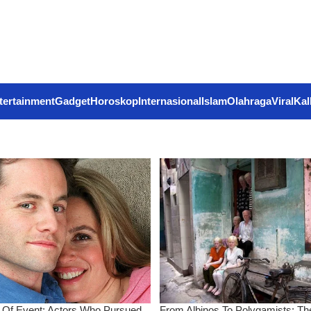
tertainment
Gadget
Horoskop
Internasional
Islam
Olahraga
Viral
Kal