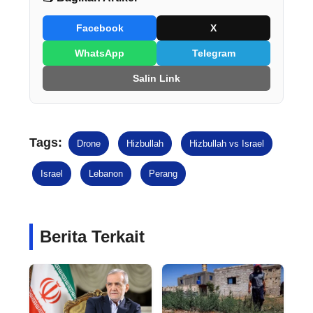
Facebook
X
WhatsApp
Telegram
Salin Link
Tags:
Drone
Hizbullah
Hizbullah vs Israel
Israel
Lebanon
Perang
Berita Terkait