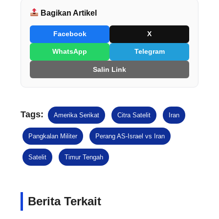
Bagikan Artikel
Facebook
X
WhatsApp
Telegram
Salin Link
Tags:
Amerika Serikat
Citra Satelit
Iran
Pangkalan Militer
Perang AS-Israel vs Iran
Satelit
Timur Tengah
Berita Terkait