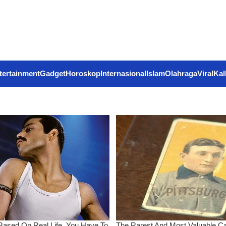
tertainment
Gadget
Horoskop
Internasional
Islam
Olahraga
Viral
Kal