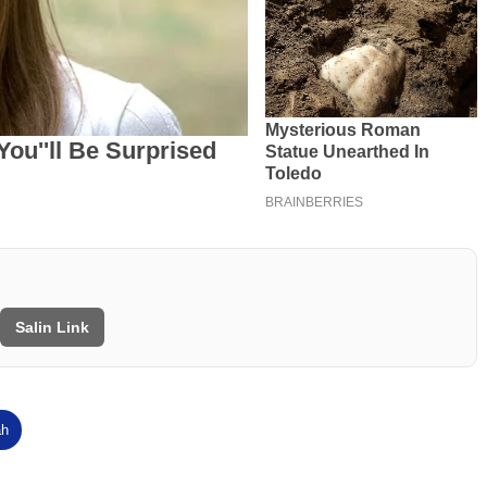
Salin Link
ah