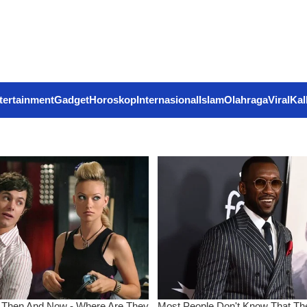
tertainment
Gadget
Horoskop
Internasional
Islam
Olahraga
Viral
Kal