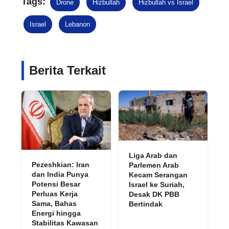
Tags:
Drone
Hizbullah
Hizbullah vs Israel
Israel
Lebanon
Berita Terkait
Liga Arab dan
Pezeshkian: Iran
Parlemen Arab
dan India Punya
Kecam Serangan
Potensi Besar
Israel ke Suriah,
Perluas Kerja
Desak DK PBB
Sama, Bahas
Bertindak
Energi hingga
Stabilitas Kawasan