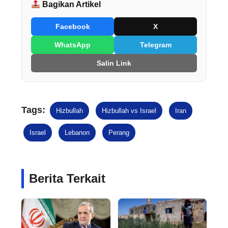
Bagikan Artikel
Facebook
X
WhatsApp
Telegram
Salin Link
Tags:
Hizbullah
Hizbullah vs Israel
Iran
Israel
Lebanon
Perang
Berita Terkait