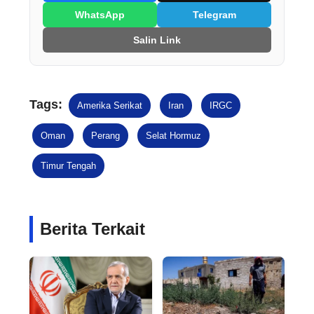
WhatsApp
Telegram
Salin Link
Tags:
Amerika Serikat
Iran
IRGC
Oman
Perang
Selat Hormuz
Timur Tengah
Berita Terkait