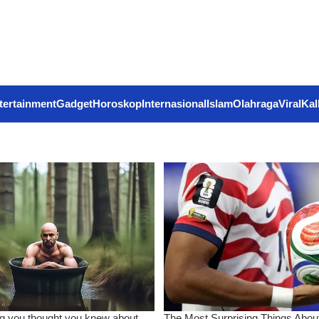
tertainment
Gadget
Horoskop
Internasional
Islam
Olahraga
Viral
Kal