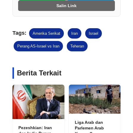
Salin Link
Tags:
Amerika Serikat
Iran
Israel
Perang AS-Israel vs Iran
Teheran
Berita Terkait
Liga Arab dan
Pezeshkian: Iran
Parlemen Arab