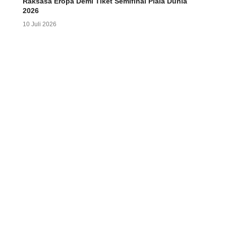
Raksasa Eropa Demi Tiket Semifinal Piala Dunia
2026
10 Juli 2026