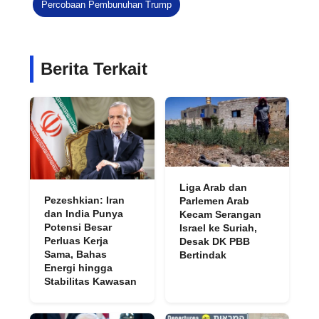
Percobaan Pembunuhan Trump
Berita Terkait
Liga Arab dan
Pezeshkian: Iran
Parlemen Arab
dan India Punya
Kecam Serangan
Potensi Besar
Israel ke Suriah,
Perluas Kerja
Desak DK PBB
Sama, Bahas
Bertindak
Energi hingga
Stabilitas Kawasan