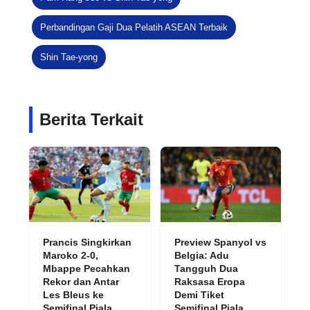
Perbandingan Gaji Dua Pelatih ASEAN Terbaik
Shin Tae-yong
Berita Terkait
Prancis Singkirkan
Preview Spanyol vs
Maroko 2-0,
Belgia: Adu
Mbappe Pecahkan
Tangguh Dua
Rekor dan Antar
Raksasa Eropa
Les Bleus ke
Demi Tiket
Semifinal Piala
Semifinal Piala