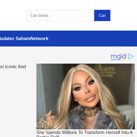
Cari
kulator Saham
Network