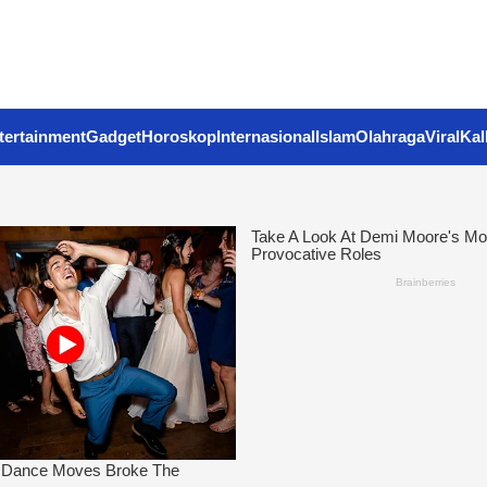
tertainment
Gadget
Horoskop
Internasional
Islam
Olahraga
Viral
Kal