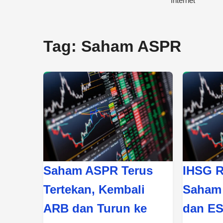
Tag:
Saham ASPR
Saham ASPR Terus
IHSG R
Tertekan, Kembali
Saham 
ARB dan Turun ke
dan E