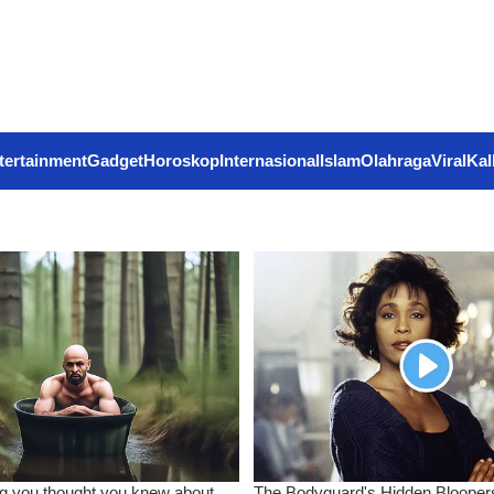
tertainment
Gadget
Horoskop
Internasional
Islam
Olahraga
Viral
Kal