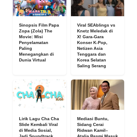
Sinopsis Film Papa
Viral SEAblings vs
Zopa (Zola) The
Knetz Meledak di
Movie: Misi
X! Gara-Gara
Penyelamatan
Konser K-Pop,
Paling
Netizen Asia
Menegangkan di
Tenggara dan
Dunia Virtual
Korea Selatan
Saling Serang
Lirik Lagu Cha Cha
Mediasi Buntu,
Slide Kembali Viral
Sidang Cerai
di Media Sosial,
Ridwan Kamil–
Jadi Soundtrack
Atalia Resmi Masuk