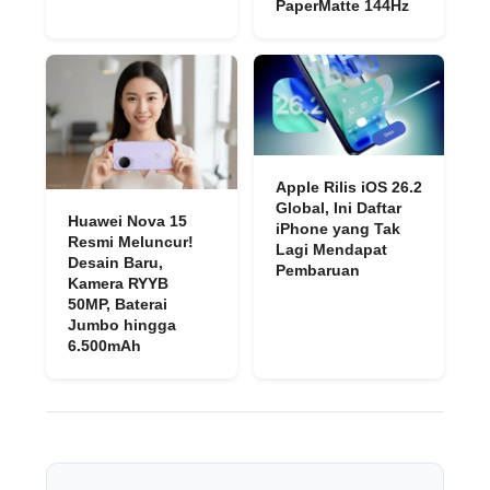
PaperMatte 144Hz
Apple Rilis iOS 26.2
Global, Ini Daftar
Huawei Nova 15
iPhone yang Tak
Resmi Meluncur!
Lagi Mendapat
Desain Baru,
Pembaruan
Kamera RYYB
50MP, Baterai
Jumbo hingga
6.500mAh