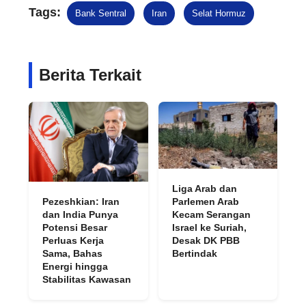
Tags:
Bank Sentral
Iran
Selat Hormuz
Berita Terkait
Liga Arab dan
Pezeshkian: Iran
Parlemen Arab
dan India Punya
Kecam Serangan
Potensi Besar
Israel ke Suriah,
Perluas Kerja
Desak DK PBB
Sama, Bahas
Bertindak
Energi hingga
Stabilitas Kawasan