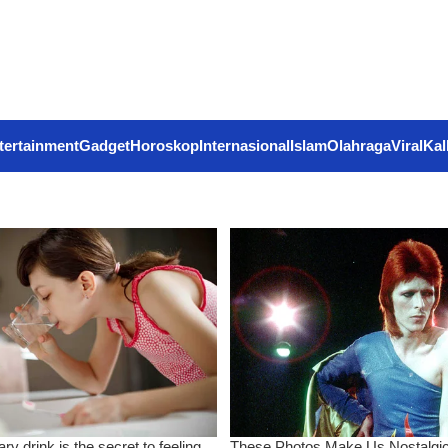
tertainment
Gadget
Horoskop
Internasional
Islam
Olahraga
Viral
Kal