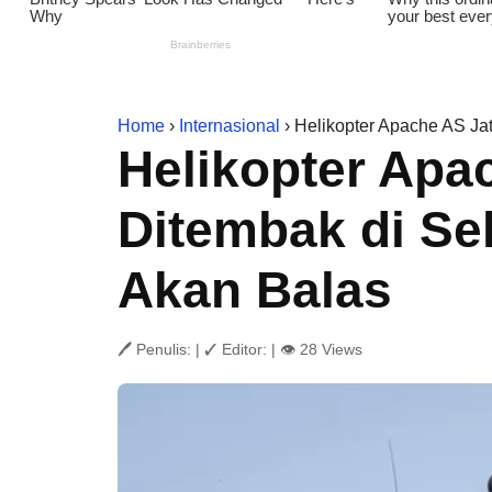
Home
›
Internasional
› Helikopter Apache AS Ja
Helikopter Apa
Ditembak di Se
Akan Balas
🖊 Penulis:
|
✓ Editor:
|
👁 28 Views