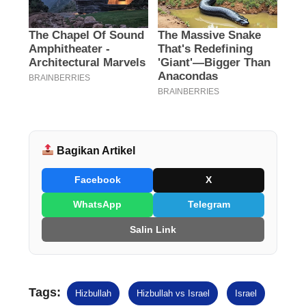
Bagikan Artikel
Facebook
X
WhatsApp
Telegram
Salin Link
Tags:
Hizbullah
Hizbullah vs Israel
Israel