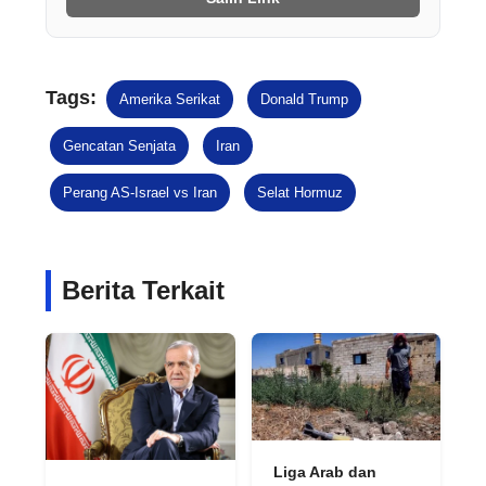
Tags:
Amerika Serikat
Donald Trump
Gencatan Senjata
Iran
Perang AS-Israel vs Iran
Selat Hormuz
Berita Terkait
Liga Arab dan