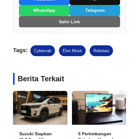
WhatsApp
Telegram
Salin Link
Tags:
Cybercab
Elon Musk
Robotaxi
Berita Terkait
Suzuki Siapkan
5 Pertimbangan