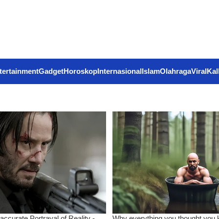
tertainment
Gadget
Horoskop
Internasional
Islam
Olahraga
Viral
Kal