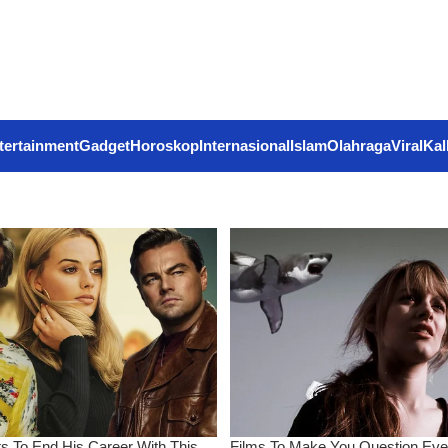
tertainment
Gadget
Horoskop
Internasional
Islam
Olahraga
Viral
Kal