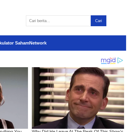
Cari
kulator Saham
Network