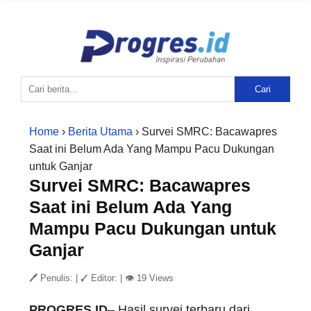
Cari
Home
›
Berita Utama
› Survei SMRC: Bacawapres
Saat ini Belum Ada Yang Mampu Pacu Dukungan
untuk Ganjar
Survei SMRC: Bacawapres
Saat ini Belum Ada Yang
Mampu Pacu Dukungan untuk
Ganjar
🖊 Penulis:
|
✓ Editor:
|
👁 19 Views
PROGRES.ID
– Hasil survei terbaru dari