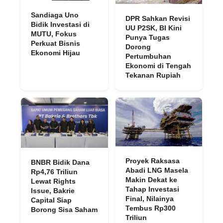
Sandiaga Uno
DPR Sahkan Revisi
Bidik Investasi di
UU P2SK, BI Kini
MUTU, Fokus
Punya Tugas
Perkuat Bisnis
Dorong
Ekonomi Hijau
Pertumbuhan
Ekonomi di Tengah
Tekanan Rupiah
Proyek Raksasa
BNBR Bidik Dana
Abadi LNG Masela
Rp4,76 Triliun
Makin Dekat ke
Lewat Rights
Tahap Investasi
Issue, Bakrie
Final, Nilainya
Capital Siap
Tembus Rp300
Borong Sisa Saham
Triliun