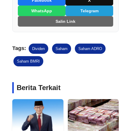
Facebook
X
WhatsApp
Telegram
Salin Link
Tags:
Dividen
Saham
Saham ADRO
Saham BMRI
Berita Terkait