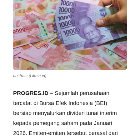
Ilustrasi (Likein.id)
PROGRES.ID
–
Sejumlah
perusahaan
tercatat
di Bursa
Efek
Indonesia (BEI)
bersiap
menyalurkan
dividen
tunai
interim
kepada
pemegang
saham
pada
Januari
2026.
Emiten-emiten
tersebut
berasal
dari