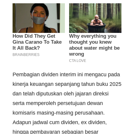
Pembagian
dividen
interim
ini
mengacu
pada
kinerja
keuangan
sepanjang
tahun
buku
2025
dan
telah
diputuskan
oleh
jajaran
direksi
serta
memperoleh
persetujuan
dewan
komisaris
masing-masing
perusahaan
.
Adapun
jadwal
cum
dividen
, ex
dividen
,
hingga
pembayaran
sebagian
besar