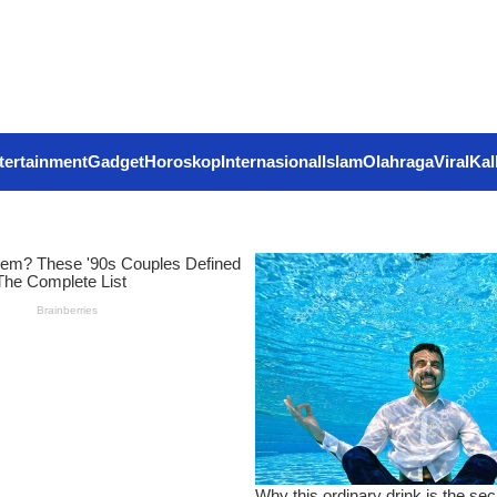
tertainment
Gadget
Horoskop
Internasional
Islam
Olahraga
Viral
Kal