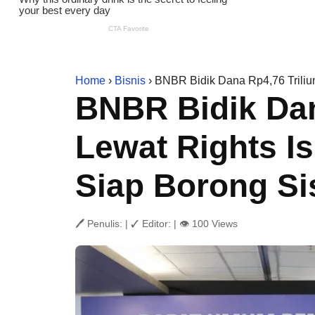
Home
›
Bisnis
› BNBR Bidik Dana Rp4,76 Triliu
BNBR Bidik Dan
Lewat Rights Is
Siap Borong S
🖊 Penulis:
|
✓ Editor:
|
👁 100 Views