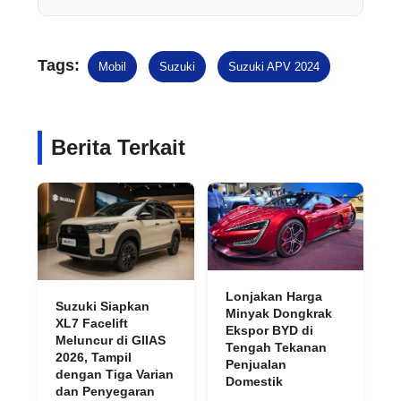
Tags:
Mobil
Suzuki
Suzuki APV 2024
Berita Terkait
Lonjakan Harga
Suzuki Siapkan
Minyak Dongkrak
XL7 Facelift
Ekspor BYD di
Meluncur di GIIAS
Tengah Tekanan
2026, Tampil
Penjualan
dengan Tiga Varian
Domestik
dan Penyegaran